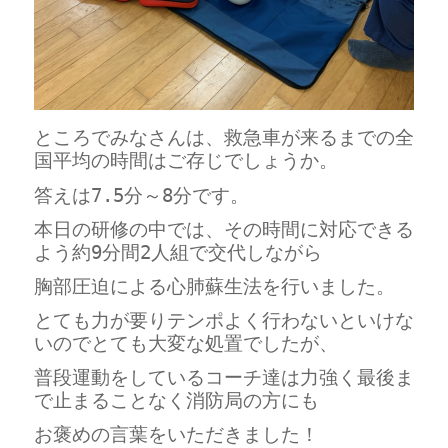
ところでみなさんは、救急車が来るまでの全
国平均の時間はご存じでしょうか。
答えは
7.5分～8分です。
本日の研修の中では、その時間に対応できる
よう約9分間2人組で交代しながら
胸部圧迫による心肺蘇生法を行いました。
とても力が要りテンポよく行わないといけな
いのでとても大変な処置でしたが、
普段運動をしているコーチ達は力強く最後ま
で止まることなく
消防局の方にも
お褒めの
言葉をいただきました！