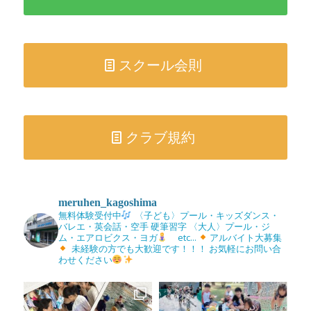
スクール会則
クラブ規約
meruhen_kagoshima
無料体験受付中
〈子ども〉プール・キッズダンス・
バレエ・英会話・空手
硬筆習字
〈大人〉プール・ジ
ム・エアロビクス・ヨガ
etc...
アルバイト大募集
未経験の方でも大歓迎です！！！
お気軽にお問い合
わせください