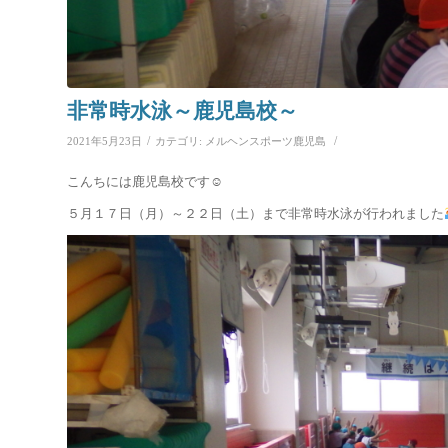
非常時水泳～鹿児島校～
/
/
2021年5月23日
カテゴリ:
メルヘンスポーツ鹿児島
こんちには鹿児島校です☺
５月１７日（月）～２２日（土）まで非常時水泳が行われました