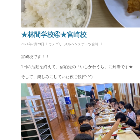
★林間学校④★宮崎校
/
/
2021年7月29日
カテゴリ:
メルヘンスポーツ宮崎
宮崎校です！！
1日の活動を終えて、宿泊先の「いしかわうち」に到着です★
そして、楽しみにしていた夜ご飯(*^-^*)