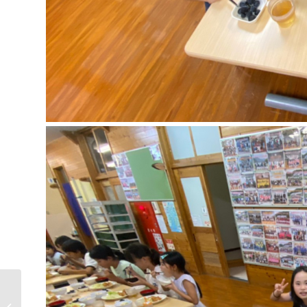
★林間学校③★宮崎校