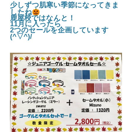
少しずつ肌寒い季節になってきま
したね
鹿屋校ではなんと！
11月に入ったら
2つのセール
を企画しています
(^▽^)/