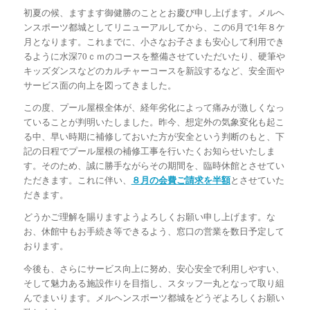
初夏の候、ますます御健勝のこととお慶び申し上げます。メルヘ
ンスポーツ都城としてリニューアルしてから、この6月で1年８ケ
月となります。これまでに、小さなお子さまも安心して利用でき
るように水深70ｃｍのコースを整備させていただいたり、硬筆や
キッズダンスなどのカルチャーコースを新設するなど、安全面や
サービス面の向上を図ってきました。
この度、プール屋根全体が、経年劣化によって痛みが激しくなっ
ていることが判明いたしました。昨今、想定外の気象変化も起こ
る中、早い時期に補修しておいた方が安全という判断のもと、下
記の日程でプール屋根の補修工事を行いたくお知らせいたしま
す。そのため、誠に勝手ながらその期間を、臨時休館とさせてい
ただきます。これに伴い、
８月の会費ご請求を半額
とさせていた
だきます。
どうかご理解を賜りますようよろしくお願い申し上げます。な
お、休館中もお手続き等できるよう、窓口の営業を数日予定して
おります。
今後も、さらにサービス向上に努め、安心安全で利用しやすい、
そして魅力ある施設作りを目指し、スタッフ一丸となって取り組
んでまいります。メルヘンスポーツ都城をどうぞよろしくお願い