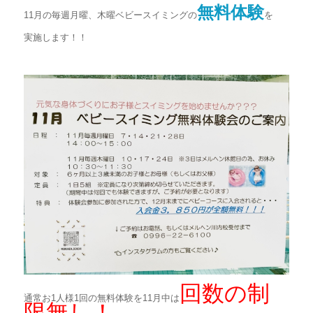
無料体験
11月の毎週月曜、木曜ベビースイミングの
を
実施します！！
回数の制
通常お1人様1回の無料体験を11月中は
限無し！