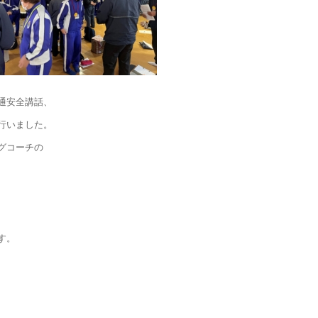
通安全講話、
行いました。
グコーチの
す。