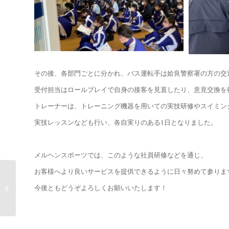
その後、各部門ごとに分かれ、バス運転手は姶良警察署の方の交
受付担当はロールプレイで自身の接客を見直したり、意見交換を
トレーナーは、トレーニング機器を用いての実技研修やスイミン
実技レッスンなども行い、各自実りのある1日となりました。
メルヘンスポーツでは、このような社員研修などを通じ、
お客様へより良いサービスを提供できるように日々努めて参りま
メルヘンオリンピック in宮崎校
今後ともどうぞよろしくお願いいたします！