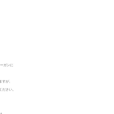
ローガンに
ますが、
ください。
は