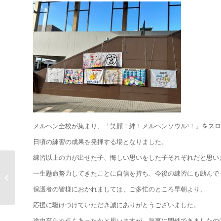
メルヘン全校が集まり、「笑顔！絆！メルヘンソウル!！」をス
日頃の練習の成果を発揮する場となりました。
練習以上の力が出せた子、悔しい思いをした子それぞれだと思い
１０月のサンデーレッ
一生懸命努力してきたことに自信を持ち、今後の練習にも励んで
スンのお知らせ～鹿児
島校～
保護者の皆様におかれましては、ご多忙のところ早朝より、
応援に駆けつけていただき誠にありがとうございました。
途中至らぬ点もあったかと思いますが、無事に開催できましたの