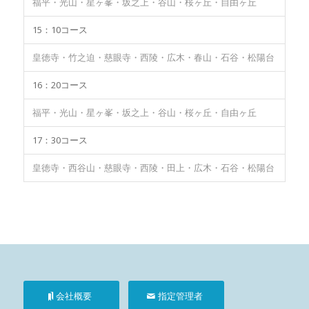
福平・光山・星ヶ峯・坂之上・谷山・桜ヶ丘・自由ヶ丘
15：10コース
皇徳寺・竹之迫・慈眼寺・西陵・広木・春山・石谷・松陽台
16：20コース
福平・光山・星ヶ峯・坂之上・谷山・桜ヶ丘・自由ヶ丘
17：30コース
皇徳寺・西谷山・慈眼寺・西陵・田上・広木・石谷・松陽台
会社概要
指定管理者