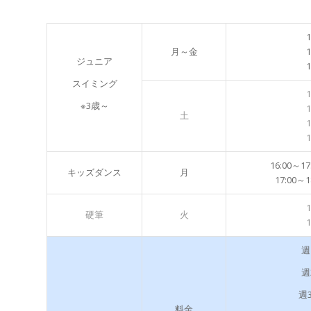
1
月～金
1
ジュニア
1
スイミング
1
※3歳～
1
土
1
1
16:00～
キッズダンス
月
17:00
1
硬筆
火
1
週
週
週3
料金