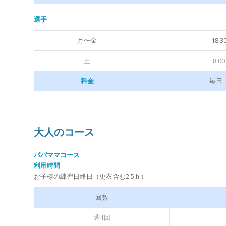
選手
月〜金
18:3
土
8:0
毎日 
料金
大人のコース
パパママコース
利用時間
お子様の練習日終日（更衣含む2.5ｈ）
回数
週1回