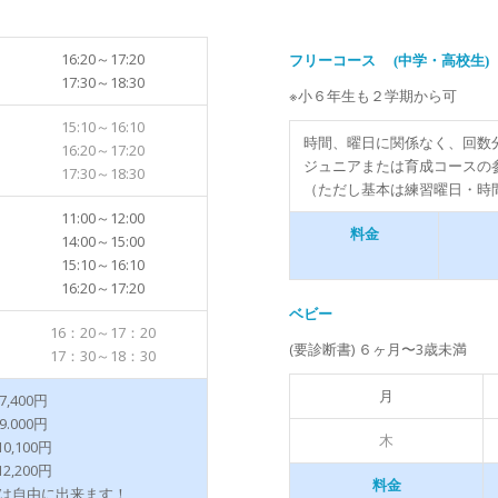
16:20～17:20
フリーコース (中学・高校生)
17:30～18:30
※小６年生も２学期から可
15:10～16:10
時間、曜日に関係なく、回数
16:20～17:20
ジュニアまたは育成コースの
17:30～18:30
（ただし基本は練習曜日・時
11:00～12:00
料金
14:00～15:00
15:10～16:10
16:20～17:20
ベビー
16：20～17：20
(要診断書) ６ヶ月〜3歳未満
17：30～18：30
月
,400円
.000
円
木
0,100円
2,200円
料金
は自由に出来ます！