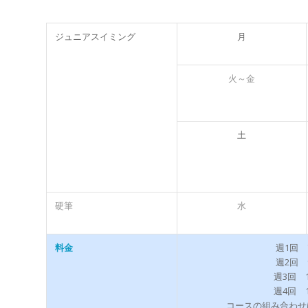
ジュニアスイミング
月
火～金
土
硬筆
水
週1回 7
料金
週2回 9
週3回 1
週4回 1
コースの組み合わせ