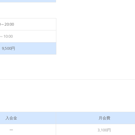
0～20:00
0～10:00
9,500円
入会金
月会費
ー
3,100円